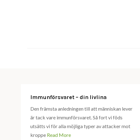
Skip
to
content
Immunförsvaret – din livlina
Den främsta anledningen till att människan lever
är tack vare immunförsvaret. Så fort vi föds
utsätts vi för alla möjliga typer av attacker mot
kroppe
Read More