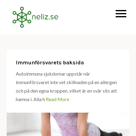
Skip
to
Få ett starkare immunförsvar
neliz.se
content
Immunförsvarets baksida
Autoimmuna sjukdomar uppstår när
immunförsvaret inte vet skillnaden på en allergen
och på den egna kroppen, vilket är en svår sits att
hamna i. Alla h
Read More